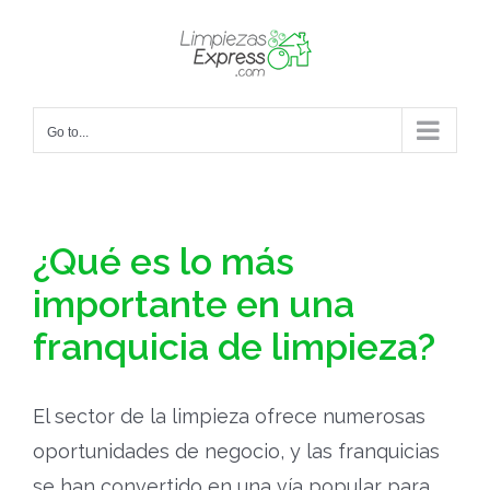
Skip
to
content
Go to...
¿Qué es lo más
importante en una
franquicia de limpieza?
El sector de la limpieza ofrece numerosas
oportunidades de negocio, y las franquicias
se han convertido en una vía popular para