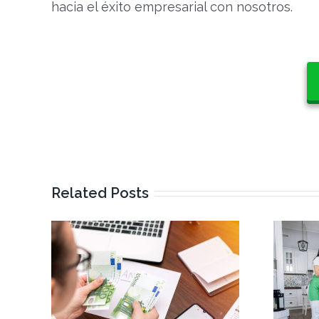
hacia el éxito empresarial con nosotros.
Related Posts
los
¿Cómo gestionar
os de
equipos de limpieza a
e