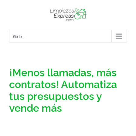
Skip
to
content
Go to...
¡Menos llamadas, más
contratos! Automatiza
tus presupuestos y
vende más