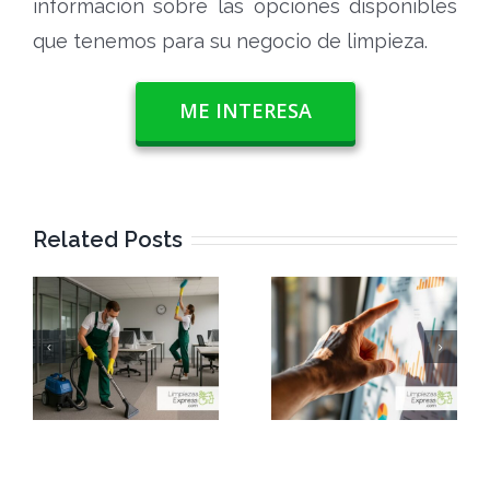
información sobre las opciones disponibles
que tenemos para su negocio de limpieza.
ME INTERESA
Related Posts
e
¿Quieres
Cómo
clientes VIP?
posicionarte
Así entran las
como la
empresas de
empresa de
n
limpieza en
limpieza nº1
zonas
de tu ciudad
exclusivas