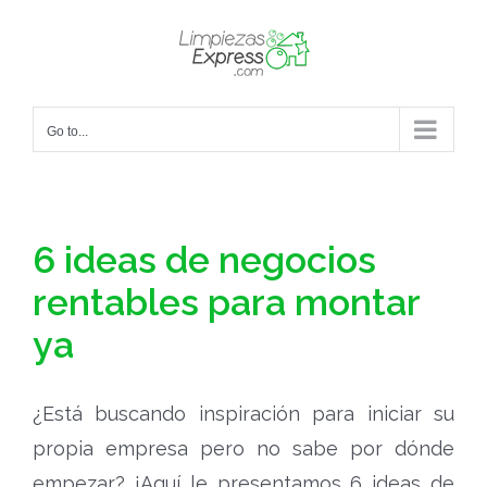
Skip
to
content
Go to...
6 ideas de negocios
rentables para montar
ya
¿Está buscando inspiración para iniciar su
propia empresa pero no sabe por dónde
empezar? ¡Aquí le presentamos 6 ideas de